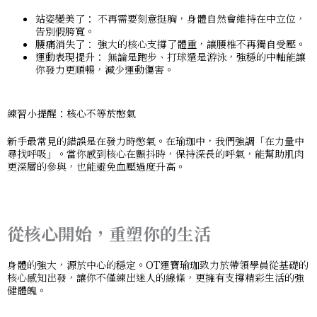
站姿變美了：
不再需要刻意挺胸，身體自然會維持在中立位，
告別假胯寬。
腰痛消失了：
強大的核心支撐了體重，讓腰椎不再獨自受壓。
運動表現提升：
無論是跑步、打球還是游泳，強穩的中軸能讓
你發力更順暢，減少運動傷害。
練習小提醒：核心不等於憋氣
新手最常見的錯誤是在發力時憋氣。在瑜珈中，我們強調「在力量中
尋找呼吸」。當你感到核心在顫抖時，保持深長的呼氣，能幫助肌肉
更深層的參與，也能避免血壓過度升高。
從核心開始，重塑你的生活
身體的強大，源於中心的穩定。
OT運寶瑜珈
致力於帶領學員從基礎的
核心感知出發，讓你不僅練出迷人的線條，更擁有支撐精彩生活的強
健體魄。