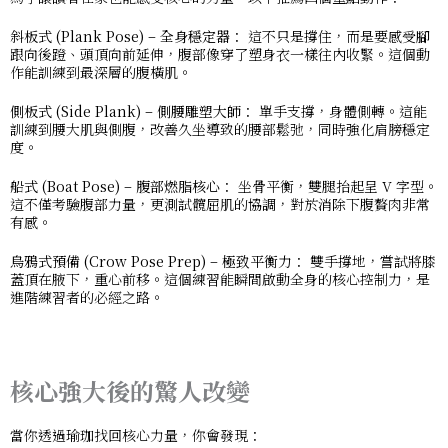
斜板式 (Plank Pose) – 全身穩定器：
這不只是撐住，而是要感受腳
跟向後蹬、頭頂向前延伸，腹部像穿了塑身衣一樣往內收緊。這個動
作能訓練到最深層的腹橫肌。
側板式 (Side Plank) – 側腰雕塑大師：
單手支撐，身體側轉。這能
訓練到腰大肌與側腹，改善久坐導致的腰部鬆弛，同時強化肩膀穩定
度。
船式 (Boat Pose) – 腹部燃脂核心：
坐骨平衡，雙腿抬起呈 V 字型。
這不僅考驗腹部力量，更測試髖屈肌的協調，對於消除下腹贅肉非常
有感。
烏鴉式預備 (Crow Pose Prep) – 極致平衡力：
雙手撐地，嘗試將膝
蓋頂在腋下，重心前移。這個練習能瞬間啟動全身的核心控制力，是
進階練習者的必經之路。
核心強大後的驚人改變
當你透過瑜珈找回核心力量，你會發現：