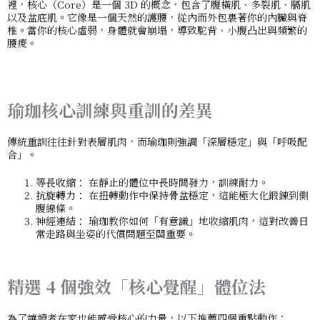
裡，核心（Core）是一個 3D 的概念，包含了腹橫肌、多裂肌、膈肌
以及盆底肌。它像是一個天然的護腰，從內而外包裹著你的內臟與脊
椎。當你的核心虛弱，身體就會崩塌，導致駝背、小腹凸出與頻繁的
腰痠。
瑜珈核心訓練與重訓的差異
傳統重訓往往針對表層肌肉，而瑜珈則強調「深層穩定」與「呼吸配
合」。
等長收縮：
在靜止的體位中長時間發力，訓練耐力。
抗旋轉力：
在扭轉動作中保持骨盆穩定，這能極大化鍛鍊到側
腹線條。
神經連結：
瑜珈教你如何「有意識」地收縮肌肉，這對改善日
常走路與坐姿的代償問題至關重要。
精選 4 個強效「核心覺醒」體位法
為了讓讀者在家也能感受核心的力量，以下推薦四個重點動作：