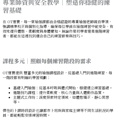
專業師資與安全教學｜塑造你穩健的練
習基礎
在 OT運寶，每一堂瑜伽課都由
合格認證的專業瑜伽老師
親自帶領，
強調精準校正與個別化指導，確保每位學員在瑜伽練習中能
安全、有
效地提升體態、柔韌度與身體覺知
。無論你是初學者還是進階練習
者，都能在這裡找到適合自己的練習節奏與技巧。
課程多元｜照顧每個練習階段的需求
OT運寶提供
豐富多元的瑜伽課程設計
，從基礎入門到進階練習，每
一階段都有明確的學習規劃：
基礎入門瑜伽
：從基本呼吸與體式開始，穩健建立練習基礎。
進階技巧課程
：提升柔軟度、核心力量與人體動作品質。
主題式工作坊
：深度探索特定領域，如體態矯正、靜心冥想
等。
彈性的上課時段設計也讓都市上班族與家庭主婦等不同生活狀況的學
員，都能輕鬆安排練習時間。