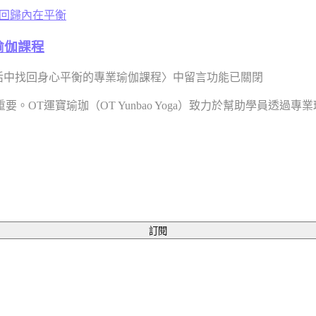
瑜伽課程
活中找回身心平衡的專業瑜伽課程〉中
留言功能已關閉
OT運寶瑜珈（OT Yunbao Yoga）致力於幫助學員透
訂閱